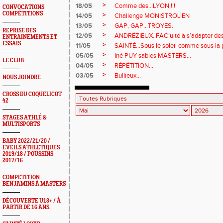
>
18/05
Comme des...LYON !!!
CONVOCATIONS
COMPÉTITIONS
>
14/05
Challenge MONISTROLIEN
>
13/05
GAP, GAP...TROYES.
REPRISE DES
>
12/05
ANDRÉZIEUX..FAC’ulté à s’adapter de
ENTRAINEMENTS ET
ESSAIS
>
11/05
SAINTÉ...Sous le soleil comme sous la p
>
05/05
Iné PUY sables MASTERS…
LE CLUB
>
04/05
RÉPÉTITION...
>
03/05
Bullieux...
NOUS JOINDRE
CROSS DU COQUELICOT
42
STAGES ATHLÉ &
MULTISPORTS
BABY 2022/21/20 /
EVEILS ATHLETIQUES
2019/18 / POUSSINS
2017/16
COMPETITION
BENJAMINS À MASTERS
DÉCOUVERTE U18+ / À
PARTIR DE 16 ANS.