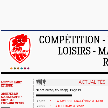
COMPÉTITION -
LOISIRS - 
ACTUALITÉS
MEETING SAINT
ETIENNE
10 actualité(s) trouvée(s) | Page 1/1
ADHERER AU
COQUELICOT42 /
HORAIRES
>
25/05
Fa' MOUSSE 4ème Édition du MDB...
ENTRAINEMENTS
>
20/05
ATHLÉ invité à l’école…