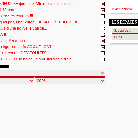
IEUX. BEnjamins & MInimes sous le soleil.
d'Athlétisme.
40 ans !!!
bérez les épaules !!!
quoi pas, une Soirée...DÉBAT. Ce JEUDI 23 !!!
LES ESPACES
UT d’une nouvelle Saison...
 !!!
ci le Marathon...
 ilège...de perfs COQUELICOT !!!
21km pour te DES' FOULÉES !!!
' OUX'ssi la neige, le brouillard et le froid.