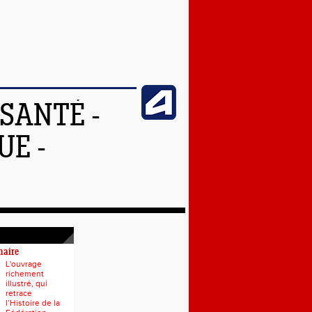
SANTÉ -
UE -
naire
L'ouvrage
richement
illustré, qui
retrace
l’Histoire de la