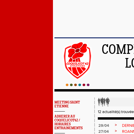
COMPÉ
L
MEETING SAINT
ETIENNE
12 actualité(s) trouvée(
ADHERER AU
COQUELICOT42 /
HORAIRES
>
29/04
DERNIE
ENTRAINEMENTS
>
27/04
ROANNE