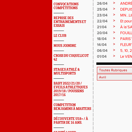
>
26/04
ANDRÉZ
CONVOCATIONS
COMPÉTITIONS
>
25/04
DEPUIS 
>
23/04
MN...Li
REPRISE DES
>
22/04
Et pour
ENTRAINEMENTS ET
ESSAIS
>
21/04
À la’SA
>
20/04
FOUILLA
LE CLUB
>
18/04
PARIS' 
>
14/04
FLEUR'
NOUS JOINDRE
>
06/04
5, 10, 
>
CROSS DU COQUELICOT
01/04
Le VENT
42
STAGES ATHLÉ &
MULTISPORTS
BABY 2022/21/20 /
EVEILS ATHLETIQUES
2019/18 / POUSSINS
2017/16
COMPETITION
BENJAMINS À MASTERS
DÉCOUVERTE U18+ / À
PARTIR DE 16 ANS.