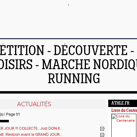
TITION - DÉCOUVERTE - 
OISIRS - MARCHE NORDIQ
RUNNING
ACTUALITÉS
ATHLE.FR
Livre du Cente
s) | Page 1/1
R JOUR !!! COLLECTE...Just DON It.
. Révision avant le GRAND JOUR…