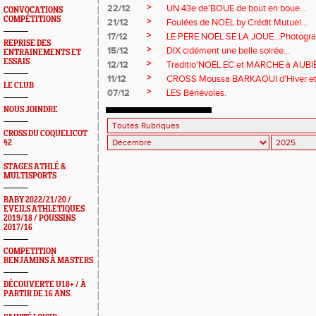
>
22/12
UN 43e de'BOUE de bout en boue...
CONVOCATIONS
COMPÉTITIONS
>
21/12
Foulées de NOËL by Crédit Mutuel...
>
17/12
LE PÈRE NOËL SE LA JOUE...Photogra
REPRISE DES
>
15/12
DIX cidément une belle soirée...
ENTRAINEMENTS ET
ESSAIS
>
12/12
Traditio'NOËL EC et MARCHE à AUBI
>
11/12
CROSS Moussa BARKAOUI d'Hiver et v
LE CLUB
>
07/12
LES Bénévoles.
NOUS JOINDRE
CROSS DU COQUELICOT
42
STAGES ATHLÉ &
MULTISPORTS
BABY 2022/21/20 /
EVEILS ATHLETIQUES
2019/18 / POUSSINS
2017/16
COMPETITION
BENJAMINS À MASTERS
DÉCOUVERTE U18+ / À
PARTIR DE 16 ANS.