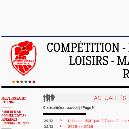
COMPÉTITION -
LOISIRS - 
ACTUALITÉS
MEETING SAINT
ETIENNE
9 actualité(s) trouvée(s) | Page 1/1
ADHERER AU
COQUELICOT42 /
HORAIRES
>
29/12
Ils étaient 1500, par -2°C pour faire le
ENTRAINEMENTS
>
23/12
2025 >>> 2026.