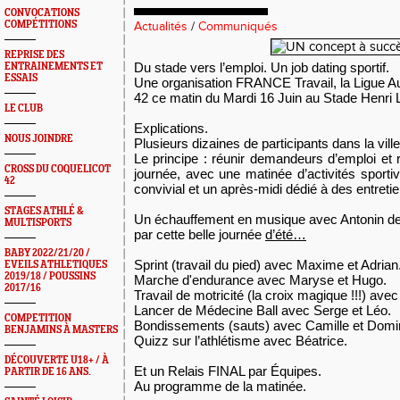
CONVOCATIONS
COMPÉTITIONS
Actualités
/
Communiqués
REPRISE DES
Du stade vers l’emploi. Un job dating sportif.
ENTRAINEMENTS ET
ESSAIS
Une organisation FRANCE Travail, la Ligue
42 ce matin du Mardi 16 Juin au Stade Henri
LE CLUB
Explications.
NOUS JOINDRE
Plusieurs dizaines de participants dans la vil
Le principe : réunir demandeurs d’emploi et 
CROSS DU COQUELICOT
journée, avec une matinée d’activités spor
42
convivial et un après-midi dédié à des entreti
STAGES ATHLÉ &
Un échauffement en musique avec Antonin de 
MULTISPORTS
par cette belle journée
d’été…
BABY 2022/21/20 /
Sprint (travail du pied) avec Maxime et Adrian
EVEILS ATHLETIQUES
2019/18 / POUSSINS
Marche d'endurance avec Maryse et Hugo.
2017/16
Travail de motricité (la croix magique !!!) avec
Lancer de Médecine Ball avec Serge et Léo.
COMPETITION
Bondissements (sauts) avec Camille et Domi
BENJAMINS À MASTERS
Quizz sur l’athlétisme avec Béatrice.
DÉCOUVERTE U18+ / À
Et un Relais FINAL par Équipes.
PARTIR DE 16 ANS.
Au programme de la matinée.