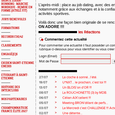
SAINTÉ LOISIR -
RUNNING - MARCHE
L’après-midi : place au job dating, avec des en
NORDIQUE - REMISE EN
notamment grâce aux échanges et à la confian
FORME (ATHLÉ FIT)
activités sportives.
JURY/BENEVOLES
Voilà donc une façon bien originale de se renco
ON ADORE !!!
FORMATIONS
les Réactions
RECORDS COQ 42
Commentez cette actualité
Pour commenter une actualité il faut posséder un compt
CLASSEMENTS
rubrique ci-dessous pour vous identifier ou vous crée
ENGAGÉ(E)S
Login (Email)
:
Mot de Passe
:
EKIDEN SAINT-ETIENNE
ENEDIS
ETUDIANT À SAINT-
>
27/07
La cloche à sonné…l’été.
ETIENNE
>
19/07
U*NXT... le prochain, c’est toi !!!
>
HISTOIRE DES
13/07
Un BLOIS'on d'OR !!!
INTERCLUBS
>
08/07
La ROUCHONETTE (3) by MDB.
>
06/07
Célian AIX'cellent !!!
NOS PARTENAIRES
>
05/07
Meeting BRON'dillant de perfs...
>
03/07
Le Mercredi c'est CHALLENGE !!! Acte
CHAMPIONNATS DE
FRANCE ÉLITE 2027
>
02/07
Une détente...