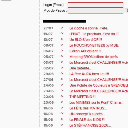
Login (Email)
:
Mot de Passe
:
>
27/07
La cloche à sonné…l’été.
>
19/07
U*NXT... le prochain, c’est toi !!!
>
13/07
Un BLOIS'on d'OR !!!
>
08/07
La ROUCHONETTE (3) by MDB.
>
06/07
Célian AIX'cellent !!!
>
05/07
Meeting BRON'dillant de perfs...
>
03/07
Le Mercredi c'est CHALLENGE !!! Acte
>
02/07
Une détente...
>
29/06
LA fête AuRA bien lieu !!!
>
27/06
Le Mercredi c'est CHALLENGE !!! Act
>
24/06
Une Pointe de Couleurs à GRENOBL
>
23/06
Le Mercredi c'est CHALLENGE !!! Acte
>
22/06
THE MEETING !!!
>
20/06
Les MINIMES sur le Pont' Charra...
>
19/06
La FÊTE des MATRUS...
>
16/06
UN concept à succès.
>
15/06
La FINALE des KIDS !!!
>
15/06
La STÉPHANOISE 2026...