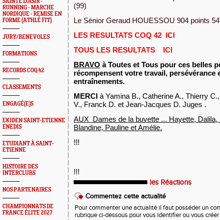
SAINTÉ LOISIR -
(99)
RUNNING - MARCHE
NORDIQUE - REMISE EN
Le Sénior Geraud HOUESSOU 904 points 54"
FORME (ATHLÉ FIT)
LES RESULTATS COQ 42
ICI
JURY/BENEVOLES
TOUS LES RESULTATS
ICI
FORMATIONS
BRAVO
à Toutes et Tous pour ces belles 
RECORDS COQ 42
récompensent votre travail, persévérance
entraînements.
CLASSEMENTS
MERCI
à Yamina B., Catherine A., Thierry C.
V., Franck D. et Jean-Jacques D. Juges .
ENGAGÉ(E)S
AUX Dames de la buvette ... Hayette, Dalila,
EKIDEN SAINT-ETIENNE
Blandine, Pauline et Amélie.
ENEDIS
!!!
ETUDIANT À SAINT-
ETIENNE
HISTOIRE DES
!!!
INTERCLUBS
les Réactions
NOS PARTENAIRES
Commentez cette actualité
CHAMPIONNATS DE
Pour commenter une actualité il faut posséder un compt
FRANCE ÉLITE 2027
rubrique ci-dessous pour vous identifier ou vous crée