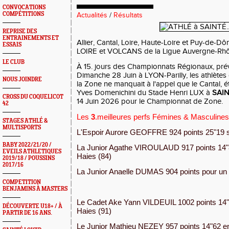
CONVOCATIONS
COMPÉTITIONS
Actualités
/
Résultats
REPRISE DES
ENTRAINEMENTS ET
Allier, Cantal, Loire, Haute-Loire et Puy-de-
ESSAIS
LOIRE et VOLCANS de la Ligue Auvergne-Rh
LE CLUB
À 15. jours des Championnats Régionaux, pré
Dimanche 28 Juin à LYON-Parilly, les athlètes
NOUS JOINDRE
la Zone ne manquait à l'appel que le Cantal, ét
Yves Domenichini du Stade Henri LUX à
SAI
CROSS DU COQUELICOT
14 Juin 2026 pour le Championnat de Zone.
42
Les
3
.meilleures perfs Fémines & Masculines 
STAGES ATHLÉ &
MULTISPORTS
L'Espoir Aurore GEOFFRE 924 points 25"19 
BABY 2022/21/20 /
La Junior Agathe VIROULAUD 917 points 14"
EVEILS ATHLETIQUES
Haies (84)
2019/18 / POUSSINS
2017/16
La Junior Anaelle DUMAS 904 points pour un
COMPETITION
BENJAMINS À MASTERS
Le Cadet Ake Yann VILDEUIL 1002 points 14"
DÉCOUVERTE U18+ / À
Haies (91)
PARTIR DE 16 ANS.
Le Junior Mathieu NEZEY 957 points 14"62 e