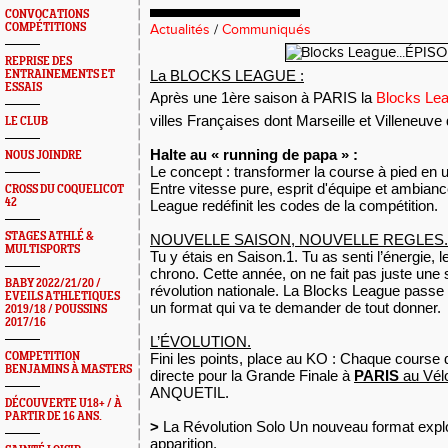
CONVOCATIONS
COMPÉTITIONS
Actualités
/
Communiqués
REPRISE DES
La BLOCKS LEAGUE :
ENTRAINEMENTS ET
ESSAIS
Après une 1ère saison à PARIS la
Blocks Le
villes Françaises dont Marseille et Villeneuve
LE CLUB
Halte au « running de papa » :
NOUS JOINDRE
Le concept : transformer la course à pied en u
Entre vitesse pure, esprit d'équipe et ambiance
CROSS DU COQUELICOT
42
League redéfinit les codes de la compétition.
STAGES ATHLÉ &
NOUVELLE SAISON, NOUVELLE REGLES
MULTISPORTS
Tu y étais en Saison.1. Tu as senti l’énergie, l
chrono. Cette année, on ne fait pas juste une 
BABY 2022/21/20 /
révolution nationale. La Blocks League passe
EVEILS ATHLETIQUES
un format qui va te demander de tout donner.
2019/18 / POUSSINS
2017/16
L’ÉVOLUTION.
COMPETITION
Fini les points, place au KO : Chaque course d
BENJAMINS À MASTERS
directe pour la Grande Finale à
PARIS
au Vé
ANQUETIL.
DÉCOUVERTE U18+ / À
PARTIR DE 16 ANS.
>
La Révolution Solo Un nouveau format explo
apparition.