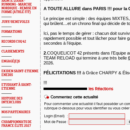
SAINTÉ LOISIR -
RUNNING - MARCHE
A TOUTE ALLURE dans PARIS !!! pour la
NORDIQUE - REMISE EN
FORME (ATHLÉ FIT)
Le principe est simple : des équipes MIXTES,
JURY/BENEVOLES
qui brûlent…et un chrono final qui décide de to
FORMATIONS
Ici, pas le temps de gérer : chacun doit surviv
rapidement possible et tout lâcher pour faire 
RECORDS COQ 42
secondes à l’équipe.
CLASSEMENTS
2
.COQUELICOT 42 présents dans l'Equipe au
TEAM RELOAD qui termine à une très belle
ENGAGÉ(E)S
2026.
EKIDEN SAINT-ETIENNE
FÉLICITATIONS !!!
à Grâce CHARPY & Éli
ENEDIS
!!!
ETUDIANT À SAINT-
les Réactions
ETIENNE
Commentez cette actualité
HISTOIRE DES
INTERCLUBS
Pour commenter une actualité il faut posséder un compt
rubrique ci-dessous pour vous identifier ou vous crée
NOS PARTENAIRES
Login (Email)
:
Mot de Passe
:
CHAMPIONNATS DE
FRANCE ÉLITE 2027