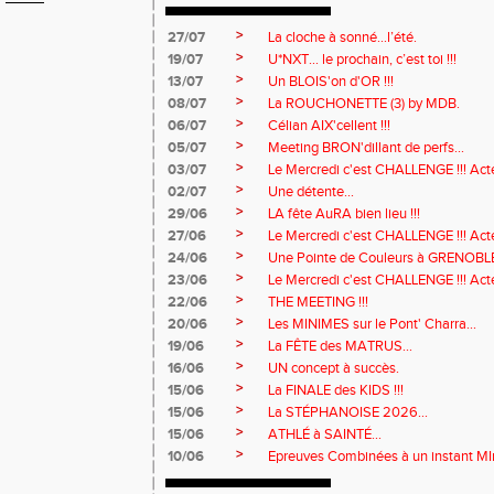
>
27/07
La cloche à sonné…l’été.
>
19/07
U*NXT... le prochain, c’est toi !!!
>
13/07
Un BLOIS'on d'OR !!!
>
08/07
La ROUCHONETTE (3) by MDB.
>
06/07
Célian AIX'cellent !!!
>
05/07
Meeting BRON'dillant de perfs...
>
03/07
Le Mercredi c'est CHALLENGE !!! Acte
>
02/07
Une détente...
>
29/06
LA fête AuRA bien lieu !!!
>
27/06
Le Mercredi c'est CHALLENGE !!! Act
>
24/06
Une Pointe de Couleurs à GRENOBL
>
23/06
Le Mercredi c'est CHALLENGE !!! Acte
>
22/06
THE MEETING !!!
>
20/06
Les MINIMES sur le Pont' Charra...
>
19/06
La FÊTE des MATRUS...
>
16/06
UN concept à succès.
>
15/06
La FINALE des KIDS !!!
>
15/06
La STÉPHANOISE 2026...
>
15/06
ATHLÉ à SAINTÉ...
>
10/06
Epreuves Combinées à un instant MI