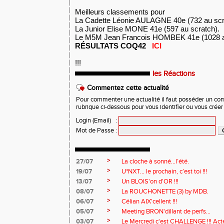
Meilleurs classements pour
La Cadette Léonie AULAGNE 40e (732 au scr
La Junior Elise MONE 41e (597 au scratch).
Le M5M Jean Francois HOMBEK 41e (1028 au
RÉSULTATS COQ42
ICI
!!!
les Réactions
Commentez cette actualité
Pour commenter une actualité il faut posséder un compt
rubrique ci-dessous pour vous identifier ou vous crée
Login (Email)
:
Mot de Passe
:
>
27/07
La cloche à sonné…l’été.
>
19/07
U*NXT... le prochain, c’est toi !!!
>
13/07
Un BLOIS'on d'OR !!!
>
08/07
La ROUCHONETTE (3) by MDB.
>
06/07
Célian AIX'cellent !!!
>
05/07
Meeting BRON'dillant de perfs...
>
03/07
Le Mercredi c'est CHALLENGE !!! Acte