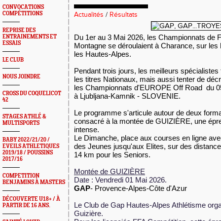
CONVOCATIONS
COMPÉTITIONS
Actualités
/
Résultats
REPRISE DES
Du 1er au 3 Mai 2026, les Championnats d
ENTRAINEMENTS ET
ESSAIS
Montagne se déroulaient à Charance, sur les
les Hautes-Alpes.
LE CLUB
Pendant trois jours, les meilleurs spécialistes
NOUS JOINDRE
les titres Nationaux, mais aussi tenter de déc
les Championnats d'EUROPE Off Road du 0
CROSS DU COQUELICOT
à
Ljubljana-Kamnik - SLOVENIE.
42
Le programme s'articule autour de deux forma
STAGES ATHLÉ &
consacré à la montée de GUIZIÈRE, une épreu
MULTISPORTS
intense.
Le Dimanche, place aux courses en ligne avec
BABY 2022/21/20 /
des Jeunes jusqu'aux Elites, sur des distances
EVEILS ATHLETIQUES
2019/18 / POUSSINS
14 km pour les Seniors.
2017/16
Montée de GUIZIÈRE
COMPETITION
Date : Vendredi 01 Mai 2026.
BENJAMINS À MASTERS
GAP
- Provence-Alpes-Côte d'Azur
DÉCOUVERTE U18+ / À
Le Club de Gap Hautes-Alpes Athlétisme orga
PARTIR DE 16 ANS.
Guizière.