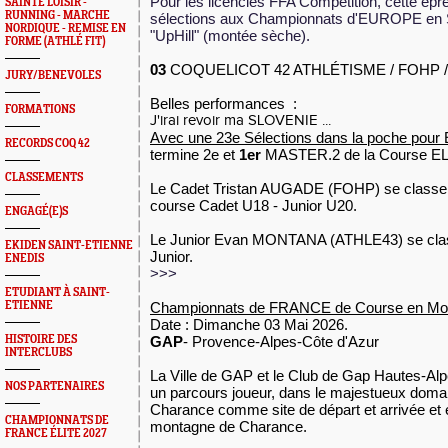
Pour les licenciés FFA Compétition, cette épr
SAINTÉ LOISIR -
RUNNING - MARCHE
sélections aux Championnats d'EUROPE en
NORDIQUE - REMISE EN
"UpHill" (montée sèche).
FORME (ATHLÉ FIT)
03
COQUELICOT 42 ATHLÉTISME / FOHP / 
JURY/BENEVOLES
Belles performances :
FORMATIONS
J'irai revoir ma SLOVENIE ...
Avec une 23e Sélections dans la poche p
RECORDS COQ 42
termine 2e et
1er
MASTER.2 de la Course E
CLASSEMENTS
Le Cadet Tristan AUGADE (FOHP) se class
course Cadet U18 - Junior U20.
ENGAGÉ(E)S
Le Junior Evan MONTANA (ATHLE43) se cla
EKIDEN SAINT-ETIENNE
Junior.
ENEDIS
>>>
ETUDIANT À SAINT-
ETIENNE
Championnats de FRANCE de Course en Mo
Date : Dimanche 03 Mai 2026.
HISTOIRE DES
GAP
- Provence-Alpes-Côte d'Azur
INTERCLUBS
La Ville de GAP et le Club de Gap Hautes-Alp
NOS PARTENAIRES
un parcours joueur, dans le majestueux doma
Charance comme site de départ et arrivée et en
CHAMPIONNATS DE
montagne de Charance.
FRANCE ÉLITE 2027