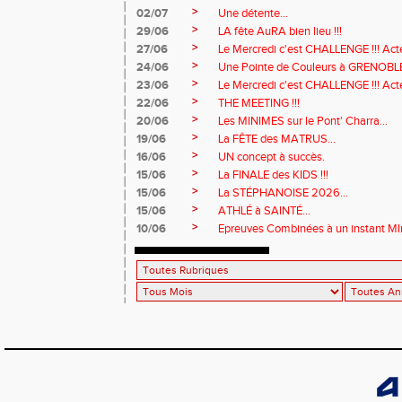
>
02/07
Une détente...
>
29/06
LA fête AuRA bien lieu !!!
>
27/06
Le Mercredi c'est CHALLENGE !!! Act
>
24/06
Une Pointe de Couleurs à GRENOBL
>
23/06
Le Mercredi c'est CHALLENGE !!! Acte
>
22/06
THE MEETING !!!
>
20/06
Les MINIMES sur le Pont' Charra...
>
19/06
La FÊTE des MATRUS...
>
16/06
UN concept à succès.
>
15/06
La FINALE des KIDS !!!
>
15/06
La STÉPHANOISE 2026...
>
15/06
ATHLÉ à SAINTÉ...
>
10/06
Epreuves Combinées à un instant MI