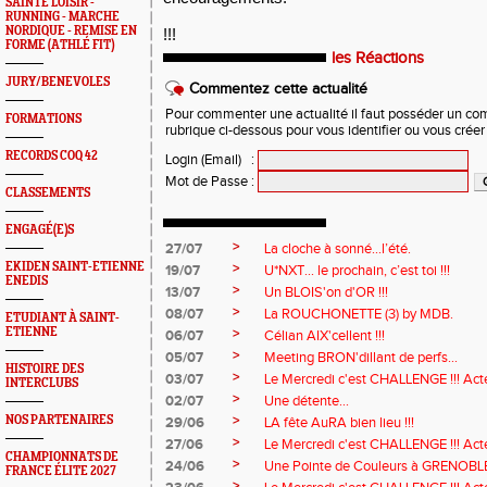
SAINTÉ LOISIR -
RUNNING - MARCHE
NORDIQUE - REMISE EN
!!!
FORME (ATHLÉ FIT)
les Réactions
JURY/BENEVOLES
Commentez cette actualité
Pour commenter une actualité il faut posséder un compt
FORMATIONS
rubrique ci-dessous pour vous identifier ou vous crée
RECORDS COQ 42
Login (Email)
:
Mot de Passe
:
CLASSEMENTS
ENGAGÉ(E)S
>
27/07
La cloche à sonné…l’été.
EKIDEN SAINT-ETIENNE
>
19/07
U*NXT... le prochain, c’est toi !!!
ENEDIS
>
13/07
Un BLOIS'on d'OR !!!
>
08/07
La ROUCHONETTE (3) by MDB.
ETUDIANT À SAINT-
ETIENNE
>
06/07
Célian AIX'cellent !!!
>
05/07
Meeting BRON'dillant de perfs...
HISTOIRE DES
>
03/07
Le Mercredi c'est CHALLENGE !!! Acte
INTERCLUBS
>
02/07
Une détente...
>
NOS PARTENAIRES
29/06
LA fête AuRA bien lieu !!!
>
27/06
Le Mercredi c'est CHALLENGE !!! Act
CHAMPIONNATS DE
>
24/06
Une Pointe de Couleurs à GRENOBL
FRANCE ÉLITE 2027
>