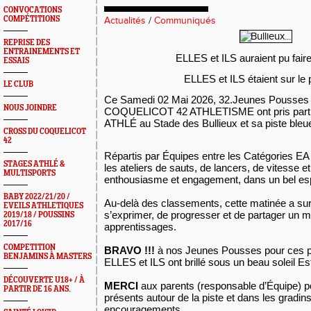
CONVOCATIONS
COMPÉTITIONS
Actualités
/
Communiqués
REPRISE DES
ENTRAINEMENTS ET
ELLES et ILS auraient pu fair
ESSAIS
ELLES et ILS étaient sur le 
LE CLUB
Ce Samedi 02 Mai 2026, 32.Jeunes Pousses 
NOUS JOINDRE
COQUELICOT 42 ATHLETISME ont pris part 
ATHLÉ au Stade des Bullieux et sa piste bleu
CROSS DU COQUELICOT
42
Répartis par Équipes entre les Catégories EA 
STAGES ATHLÉ &
les ateliers de sauts, de lancers, de vitesse 
MULTISPORTS
enthousiasme et engagement, dans un bel espri
BABY 2022/21/20 /
Au-delà des classements, cette matinée a su
EVEILS ATHLETIQUES
s’exprimer, de progresser et de partager un m
2019/18 / POUSSINS
2017/16
apprentissages.
COMPETITION
BRAVO !!!
à nos Jeunes Pousses pour ces 
BENJAMINS À MASTERS
ELLES et ILS ont brillé sous un beau soleil Est
DÉCOUVERTE U18+ / À
MERCI
aux parents (responsable d’Équipe) po
PARTIR DE 16 ANS.
présents autour de la piste et dans les gradin
encouragements.