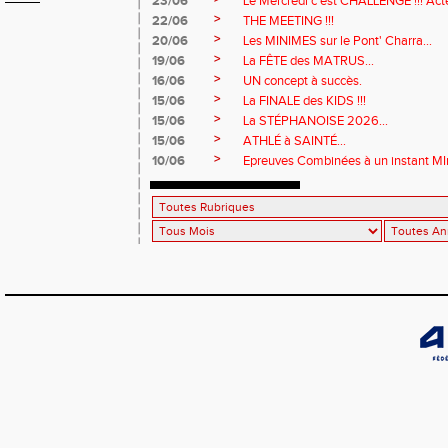
23/06
Le Mercredi c'est CHALLENGE !!! Acte
>
22/06
THE MEETING !!!
>
20/06
Les MINIMES sur le Pont' Charra...
>
19/06
La FÊTE des MATRUS...
>
16/06
UN concept à succès.
>
15/06
La FINALE des KIDS !!!
>
15/06
La STÉPHANOISE 2026...
>
15/06
ATHLÉ à SAINTÉ...
>
10/06
Epreuves Combinées à un instant MI