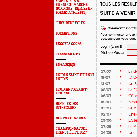
SAINTÉ LOISIR -
TOUS LES RÉSU
RUNNING - MARCHE
NORDIQUE - REMISE EN
SUITE A'VENIR .
FORME (ATHLÉ FIT)
JURY/BENEVOLES
Commentez cette 
FORMATIONS
Pour commenter une actual
dessous pour vous identi
RECORDS COQ 42
Login (Email)
:
Mot de Passe
:
CLASSEMENTS
ENGAGÉ(E)S
>
27/07
La c
EKIDEN SAINT-ETIENNE
>
19/07
U*NXT
ENEDIS
>
13/07
Un B
>
ETUDIANT À SAINT-
08/07
La R
ETIENNE
>
06/07
Célia
>
05/07
Meeti
HISTOIRE DES
>
INTERCLUBS
03/07
Le M
>
02/07
Une d
NOS PARTENAIRES
>
29/06
LA fê
>
27/06
Le M
CHAMPIONNATS DE
>
24/06
Une 
FRANCE ÉLITE 2027