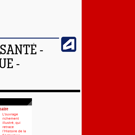
SANTÉ -
UE -
naire
L'ouvrage
richement
illustré, qui
retrace
l’Histoire de la