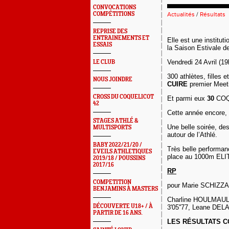
CONVOCATIONS
COMPÉTITIONS
Actualités
/
Résultats
REPRISE DES
ENTRAINEMENTS ET
Elle est une institut
ESSAIS
la Saison Estivale 
Vendredi 24 Avril (19
LE CLUB
300 athlètes, filles 
NOUS JOINDRE
CUIRE
premier Meeti
CROSS DU COQUELICOT
Et parmi eux
30
COQ
42
Cette année encore,
STAGES ATHLÉ &
Une belle soirée, des
MULTISPORTS
autour de l’Athlé.
BABY 2022/21/20 /
Très belle performa
EVEILS ATHLETIQUES
place au 1000m ELIT
2019/18 / POUSSINS
2017/16
RP
COMPETITION
pour Marie SCHIZZA
BENJAMINS À MASTERS
Charline HOULMAULT
DÉCOUVERTE U18+ / À
3'05''77, Leane DELA
PARTIR DE 16 ANS.
LES RÉSULTATS 