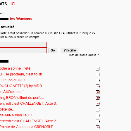
LTATS
ICI
..
les Réactions
actualité
ité il faut posséder un compte sur le site FFA, utilisez la rubrique ci-
fier ou vous créer un compte.
|
mot de passe oublié ?
loche à sonné…l’été.
... le prochain, c’est toi !!!
LOIS'on d'OR !!!
OUCHONETTE (3) by MDB.
n AIX'cellent !!!
ng BRON'dillant de perfs...
ercredi c'est CHALLENGE !!! Acte 3.
étente...
te AuRA bien lieu !!!
ercredi c'est CHALLENGE !!! Acte 2.
Pointe de Couleurs à GRENOBLE.