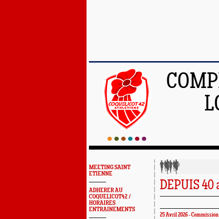
COMPÉ
L
MEETING SAINT
ETIENNE
DEPUIS 40 a
ADHERER AU
COQUELICOT42 /
HORAIRES
ENTRAINEMENTS
25 Avril 2026 - Commission