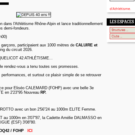
d'Athlétisme.
LES ESPACES
ion dans l'Athlétisme Rhône-Alpin et lance traditionnellement
des demi-fondeurs.
h00)
et garçons, participaient aux 1000 mètres de
CALUIRE et
ng du circuit 2026.
UELICOT 42 ATHLÉTISME...
 le rendez-vous a tenu toutes ses promesses.
 performances, et surtout ce plaisir simple de se retrouver
nce pour Eliséo CALEMARD (FOHP) avec une belle 3e
E en 2'23''95 Nouveau
RP.
ROTTO avec un bon 2'56''24 au 1000m ELITE Femme.
 au 1000m en 3'07''87, la Cadette Amélie DALMASSO en
IGUE (ESF) 3'08''80.
COQ42 / FOHP
ICI