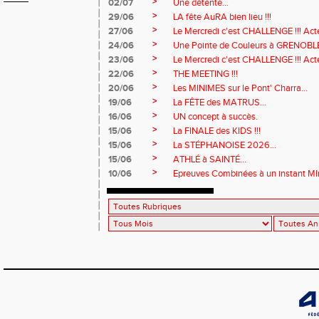
>
02/07
Une détente...
>
29/06
LA fête AuRA bien lieu !!!
>
27/06
Le Mercredi c'est CHALLENGE !!! Act
>
24/06
Une Pointe de Couleurs à GRENOBL
>
23/06
Le Mercredi c'est CHALLENGE !!! Acte
>
22/06
THE MEETING !!!
>
20/06
Les MINIMES sur le Pont' Charra...
>
19/06
La FÊTE des MATRUS...
>
16/06
UN concept à succès.
>
15/06
La FINALE des KIDS !!!
>
15/06
La STÉPHANOISE 2026...
>
15/06
ATHLÉ à SAINTÉ...
>
10/06
Epreuves Combinées à un instant MI