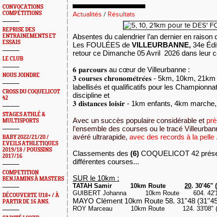
CONVOCATIONS
COMPÉTITIONS
Actualités
/
Résultats
REPRISE DES
Absentes du calendrier l’an dernier en raison d
ENTRAINEMENTS ET
ESSAIS
Les FOULÉES de
VILLEURBANNE,
34e Édit
retour ce Dimanche 05 Avril 2026 dans leur co
LE CLUB
𝟔
𝐩𝐚𝐫𝐜𝐨𝐮𝐫𝐬
au cœur de Villeurbanne :
NOUS JOINDRE
𝟑
𝐜𝐨𝐮𝐫𝐬𝐞𝐬
𝐜𝐡𝐫𝐨𝐧𝐨𝐦𝐞́𝐭𝐫𝐞́𝐞𝐬
- 5km, 10km, 21km 
labellisés et qualificatifs pour les Champion
CROSS DU COQUELICOT
discipline et
42
𝟑
𝐝𝐢𝐬𝐭𝐚𝐧𝐜𝐞𝐬
𝐥𝐨𝐢𝐬𝐢𝐫
- 1km enfants, 4km marche, 
STAGES ATHLÉ &
Avec un succès populaire considérable et
prè
MULTISPORTS
l’ensemble des courses ou le tracé Villeurbann
avéré ultrarapide,
avec des records à la pelle
BABY 2022/21/20 /
EVEILS ATHLETIQUES
2019/18 / POUSSINS
Classements des
(6)
COQUELICOT 42 prése
2017/16
différentes courses...
COMPETITION
SUR le 10km :
BENJAMINS À MASTERS
TATAH Samir
10km Route
20
. 30'46" 
GUIBERT Johanna
10km Route
604. 42'
DÉCOUVERTE U18+ / À
MAYO Clément 10km Route 58. 31''48 (31''
PARTIR DE 16 ANS.
ROY Marceau
10km Route
124. 33'08" 