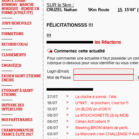
SAINTÉ LOISIR -
SUR le 5km :
RUNNING - MARCHE
NORDIQUE - REMISE EN
CRUZEL Nathan
5Km Route
15
. 15'44" 
FORME (ATHLÉ FIT)
JURY/BENEVOLES
FÉLICITATIONSSS !!!
FORMATIONS
!!!
les Réactions
RECORDS COQ 42
Commentez cette actualité
CLASSEMENTS
Pour commenter une actualité il faut posséder un compt
rubrique ci-dessous pour vous identifier ou vous crée
ENGAGÉ(E)S
Login (Email)
:
EKIDEN SAINT-ETIENNE
Mot de Passe
:
ENEDIS
ETUDIANT À SAINT-
ETIENNE
>
27/07
La cloche à sonné…l’été.
>
19/07
U*NXT... le prochain, c’est toi !!!
HISTOIRE DES
>
13/07
Un BLOIS'on d'OR !!!
INTERCLUBS
>
08/07
La ROUCHONETTE (3) by MDB.
NOS PARTENAIRES
>
06/07
Célian AIX'cellent !!!
>
05/07
Meeting BRON'dillant de perfs...
CHAMPIONNATS DE
>
03/07
Le Mercredi c'est CHALLENGE !!! Acte
FRANCE ÉLITE 2027