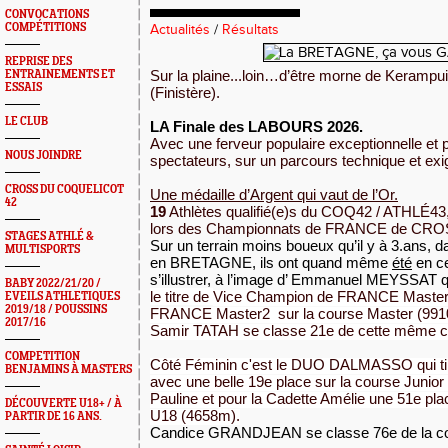
CONVOCATIONS
COMPÉTITIONS
Actualités
/
Résultats
REPRISE DES
Sur la plaine...loin…d’être morne de Kerampui
ENTRAINEMENTS ET
ESSAIS
(Finistère).
LE CLUB
LA Finale des LABOURS 2026.
Avec une ferveur populaire exceptionnelle et 
NOUS JOINDRE
spectateurs, sur un parcours technique et exi
CROSS DU COQUELICOT
Une médaille d’Argent qui vaut de l’Or.
42
19
Athlètes qualifié(e)s du COQ42 / ATHLÉ43
lors des Championnats de FRANCE de CRO
STAGES ATHLÉ &
Sur un terrain moins boueux qu’il y à 3.ans, da
MULTISPORTS
en BRETAGNE, ils ont quand même
été
en cet
s’illustrer, à l’image d’ Emmanuel MEYSSAT 
BABY 2022/21/20 /
le titre de
Vice Champion de FRANCE Master 
EVEILS ATHLETIQUES
2019/18 / POUSSINS
FRANCE Master2  sur la course Master (991
2017/16
Samir TATAH se classe 21e de cette même c
COMPETITION
Côté Féminin c'est le DUO DALMASSO qui tire
BENJAMINS À MASTERS
avec une belle 19e place sur la course Junior
Pauline et pour la Cadette Amélie une 51e pla
DÉCOUVERTE U18+ / À
U18 (4658m).
PARTIR DE 16 ANS.
Candice GRANDJEAN se classe 76e de la co