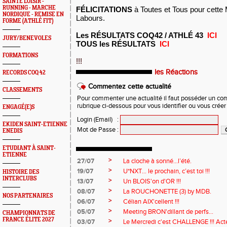
SAINTÉ LOISIR -
RUNNING - MARCHE
FÉLICITATIONS
à Toutes et Tous pour cet
NORDIQUE - REMISE EN
Labours.
FORME (ATHLÉ FIT)
Les RÉSULTATS COQ42 / ATHLÉ 43
ICI
JURY/BENEVOLES
TOUS les RÉSULTATS
ICI
FORMATIONS
!!!
les Réactions
RECORDS COQ 42
Commentez cette actualité
CLASSEMENTS
Pour commenter une actualité il faut posséder un compt
rubrique ci-dessous pour vous identifier ou vous crée
ENGAGÉ(E)S
Login (Email)
:
EKIDEN SAINT-ETIENNE
Mot de Passe
:
ENEDIS
ETUDIANT À SAINT-
ETIENNE
>
27/07
La cloche à sonné…l’été.
>
19/07
U*NXT... le prochain, c’est toi !!!
HISTOIRE DES
INTERCLUBS
>
13/07
Un BLOIS'on d'OR !!!
>
08/07
La ROUCHONETTE (3) by MDB.
NOS PARTENAIRES
>
06/07
Célian AIX'cellent !!!
>
05/07
Meeting BRON'dillant de perfs...
CHAMPIONNATS DE
FRANCE ÉLITE 2027
>
03/07
Le Mercredi c'est CHALLENGE !!! Acte