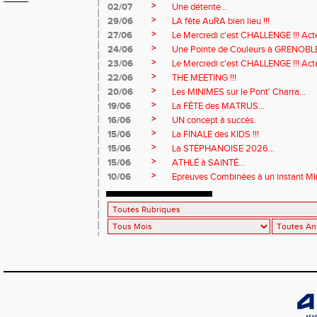
>
02/07
Une détente...
>
29/06
LA fête AuRA bien lieu !!!
>
27/06
Le Mercredi c'est CHALLENGE !!! Act
>
24/06
Une Pointe de Couleurs à GRENOBL
>
23/06
Le Mercredi c'est CHALLENGE !!! Acte
>
22/06
THE MEETING !!!
>
20/06
Les MINIMES sur le Pont' Charra...
>
19/06
La FÊTE des MATRUS...
>
16/06
UN concept à succès.
>
15/06
La FINALE des KIDS !!!
>
15/06
La STÉPHANOISE 2026...
>
15/06
ATHLÉ à SAINTÉ...
>
10/06
Epreuves Combinées à un instant MI