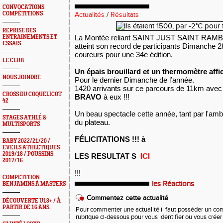
CONVOCATIONS
COMPÉTITIONS
Actualités
/
Résultats
REPRISE DES
La Montée reliant SAINT JUST SAINT RAM
ENTRAINEMENTS ET
ESSAIS
atteint son record de participants Dimanche
coureurs pour une 34e édition.
LE CLUB
Un épais brouillard et un thermomètre affic
NOUS JOINDRE
Pour le dernier Dimanche de l’année.
1420 arrivants sur ce parcours de 11km ave
CROSS DU COQUELICOT
BRAVO
à eux !!!
42
Un beau spectacle cette année, tant par l'ambi
STAGES ATHLÉ &
du plateau.
MULTISPORTS
FÉLICITATIONS !!! à
BABY 2022/21/20 /
EVEILS ATHLETIQUES
2019/18 / POUSSINS
LES RESULTAT S
ICI
2017/16
!!!
COMPETITION
les Réactions
BENJAMINS À MASTERS
Commentez cette actualité
DÉCOUVERTE U18+ / À
PARTIR DE 16 ANS.
Pour commenter une actualité il faut posséder un compt
rubrique ci-dessous pour vous identifier ou vous crée