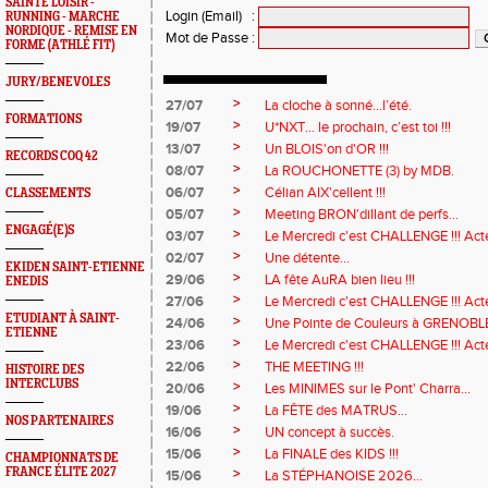
SAINTÉ LOISIR -
Login (Email)
:
RUNNING - MARCHE
NORDIQUE - REMISE EN
Mot de Passe
:
FORME (ATHLÉ FIT)
JURY/BENEVOLES
>
27/07
La cloche à sonné…l’été.
FORMATIONS
>
19/07
U*NXT... le prochain, c’est toi !!!
>
13/07
Un BLOIS'on d'OR !!!
RECORDS COQ 42
>
08/07
La ROUCHONETTE (3) by MDB.
>
06/07
Célian AIX'cellent !!!
CLASSEMENTS
>
05/07
Meeting BRON'dillant de perfs...
ENGAGÉ(E)S
>
03/07
Le Mercredi c'est CHALLENGE !!! Acte
>
02/07
Une détente...
EKIDEN SAINT-ETIENNE
>
29/06
LA fête AuRA bien lieu !!!
ENEDIS
>
27/06
Le Mercredi c'est CHALLENGE !!! Act
ETUDIANT À SAINT-
>
24/06
Une Pointe de Couleurs à GRENOBL
ETIENNE
>
23/06
Le Mercredi c'est CHALLENGE !!! Acte
>
22/06
THE MEETING !!!
HISTOIRE DES
INTERCLUBS
>
20/06
Les MINIMES sur le Pont' Charra...
>
19/06
La FÊTE des MATRUS...
NOS PARTENAIRES
>
16/06
UN concept à succès.
>
15/06
La FINALE des KIDS !!!
CHAMPIONNATS DE
FRANCE ÉLITE 2027
>
15/06
La STÉPHANOISE 2026...