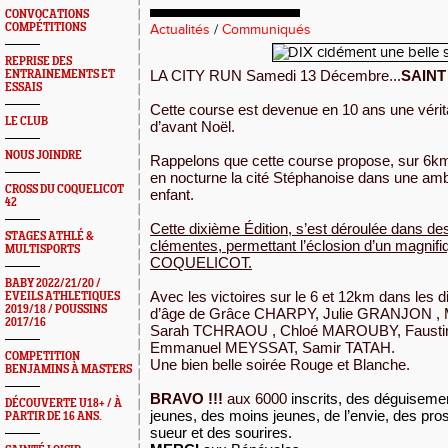
CONVOCATIONS
COMPÉTITIONS
Actualités
/
Communiqués
REPRISE DES
LA CITY RUN Samedi 13 Décembre...
SAINT
ENTRAINEMENTS ET
ESSAIS
Cette course est devenue en 10 ans une vérita
LE CLUB
d’avant Noël.
NOUS JOINDRE
Rappelons que cette course propose, sur 6k
en nocturne la cité Stéphanoise dans une amb
CROSS DU COQUELICOT
enfant.
42
Cette dixième Édition, s’est déroulée dans de
STAGES ATHLÉ &
clémentes, permettant l’éclosion d’un magnif
MULTISPORTS
COQUELICOT.
BABY 2022/21/20 /
Avec les victoires sur le 6 et 12km dans les d
EVEILS ATHLETIQUES
2019/18 / POUSSINS
d’âge de Grâce CHARPY, Julie GRANJON 
2017/16
Sarah TCHRAOU , Chloé MAROUBY, Faust
Emmanuel MEYSSAT, Samir TATAH.
COMPETITION
Une bien belle soirée Rouge et Blanche.
BENJAMINS À MASTERS
BRAVO !!!
aux 6000
inscrits, des déguiseme
DÉCOUVERTE U18+ / À
jeunes, des moins jeunes, de l’envie, des pro
PARTIR DE 16 ANS.
sueur et des sourires.