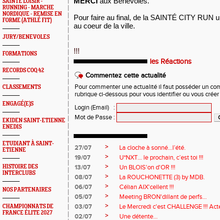
MERCI
aux Bénévoles.
SAINTÉ LOISIR -
RUNNING - MARCHE
NORDIQUE - REMISE EN
Pour faire au final, de la SAINTÉ CITY RUN un
FORME (ATHLÉ FIT)
au coeur de la ville.
JURY/BENEVOLES
!!!
FORMATIONS
les Réactions
RECORDS COQ 42
Commentez cette actualité
Pour commenter une actualité il faut posséder un compt
CLASSEMENTS
rubrique ci-dessous pour vous identifier ou vous crée
ENGAGÉ(E)S
Login (Email)
:
Mot de Passe
:
EKIDEN SAINT-ETIENNE
ENEDIS
ETUDIANT À SAINT-
>
27/07
La cloche à sonné…l’été.
ETIENNE
>
19/07
U*NXT... le prochain, c’est toi !!!
>
HISTOIRE DES
13/07
Un BLOIS'on d'OR !!!
INTERCLUBS
>
08/07
La ROUCHONETTE (3) by MDB.
>
06/07
Célian AIX'cellent !!!
NOS PARTENAIRES
>
05/07
Meeting BRON'dillant de perfs...
>
03/07
Le Mercredi c'est CHALLENGE !!! Acte
CHAMPIONNATS DE
FRANCE ÉLITE 2027
>
02/07
Une détente...