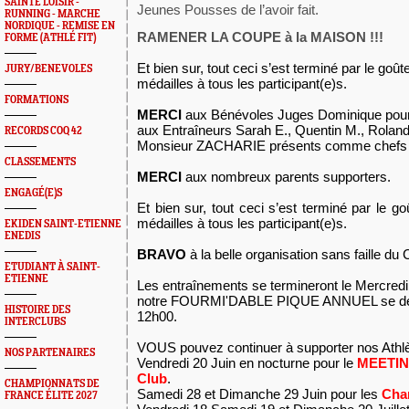
SAINTÉ LOISIR -
Jeunes Pousses de l’avoir fait.
RUNNING - MARCHE
NORDIQUE - REMISE EN
RAMENER LA COUPE à la MAISON !!!
FORME (ATHLÉ FIT)
Et bien sur, tout ceci s’est terminé par le goûte
JURY/BENEVOLES
médailles à tous les participant(e)s.
FORMATIONS
MERCI
aux Bénévoles Juges Dominique pour 
aux Entraîneurs Sarah E., Quentin M., Roland
RECORDS COQ 42
Monsieur ZACHARIE présents comme chefs 
CLASSEMENTS
MERCI
aux nombreux parents supporters.
ENGAGÉ(E)S
Et bien sur, tout ceci s’est terminé par le go
médailles à tous les participant(e)s.
EKIDEN SAINT-ETIENNE
ENEDIS
BRAVO
à la belle organisation sans faille d
ETUDIANT À SAINT-
ETIENNE
Les entraînements se termineront le Mercredi 
notre FOURMI'DABLE PIQUE ANNUEL se dérou
HISTOIRE DES
12h00.
INTERCLUBS
VOUS pouvez continuer à supporter nos Athlèt
NOS PARTENAIRES
Vendredi 20 Juin en nocturne pour le
MEETIN
Club
.
CHAMPIONNATS DE
Samedi 28 et Dimanche 29 Juin pour les
Cha
FRANCE ÉLITE 2027