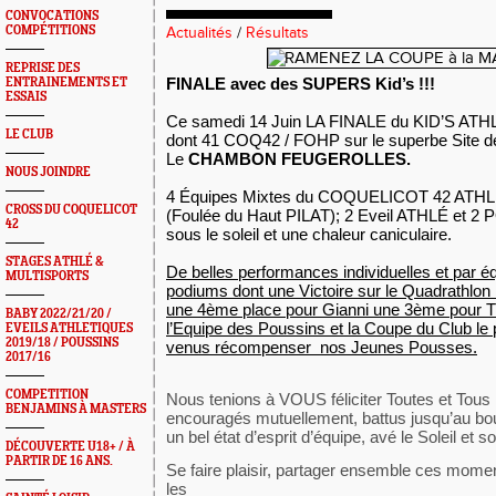
CONVOCATIONS
COMPÉTITIONS
Actualités
/
Résultats
REPRISE DES
FINALE avec des SUPERS Kid’s !!!
ENTRAINEMENTS ET
ESSAIS
Ce samedi 14 Juin LA FINALE du KID’S ATHLÉ
LE CLUB
dont 41 COQ42 / FOHP sur le superbe Site
Le
CHAMBON FEUGEROLLES.
NOUS JOINDRE
4 Équipes Mixtes du COQUELICOT 42 ATH
CROSS DU COQUELICOT
(Foulée du Haut PILAT); 2 Eveil ATHLÉ et 
42
sous le soleil et une chaleur caniculaire.
STAGES ATHLÉ &
De belles performances individuelles et par 
MULTISPORTS
podiums dont une Victoire sur le Quadrathlon
une 4ème place pour Gianni une 3ème pour Thi
BABY 2022/21/20 /
l’Equipe des Poussins et la Coupe du Club le 
EVEILS ATHLETIQUES
2019/18 / POUSSINS
venus récompenser nos Jeunes Pousses.
2017/16
COMPETITION
Nous tenions à VOUS féliciter Toutes et Tou
BENJAMINS À MASTERS
encouragés mutuellement, battus jusqu’au bou
un bel état d’esprit d’équipe, avé le Soleil et s
DÉCOUVERTE U18+ / À
PARTIR DE 16 ANS.
Se faire plaisir, partager ensemble ces momen
les