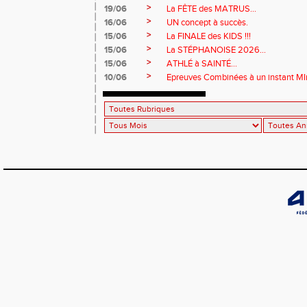
>
19/06
La FÊTE des MATRUS...
>
16/06
UN concept à succès.
>
15/06
La FINALE des KIDS !!!
>
15/06
La STÉPHANOISE 2026...
>
15/06
ATHLÉ à SAINTÉ...
>
10/06
Epreuves Combinées à un instant MI