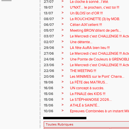
>
27/07
La cloche à sonné…l’été.
>
19/07
U*NXT... le prochain, c’est toi !!!
>
13/07
Un BLOIS'on d'OR !!!
>
08/07
La ROUCHONETTE (3) by MDB.
>
06/07
Célian AIX'cellent !!!
>
05/07
Meeting BRON'dillant de perfs...
>
03/07
Le Mercredi c'est CHALLENGE !!! Acte
>
02/07
Une détente...
>
29/06
LA fête AuRA bien lieu !!!
>
27/06
Le Mercredi c'est CHALLENGE !!! Act
>
24/06
Une Pointe de Couleurs à GRENOBL
>
23/06
Le Mercredi c'est CHALLENGE !!! Acte
>
22/06
THE MEETING !!!
>
20/06
Les MINIMES sur le Pont' Charra...
>
19/06
La FÊTE des MATRUS...
>
16/06
UN concept à succès.
>
15/06
La FINALE des KIDS !!!
>
15/06
La STÉPHANOISE 2026...
>
15/06
ATHLÉ à SAINTÉ...
>
10/06
Epreuves Combinées à un instant MI