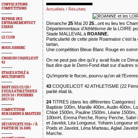
CONVOCATIONS
COMPÉTITIONS
Actualités
/
Résultats
REPRISE DES
Dimanche
25
Mai 20
25
...ont eu lieu les Cha
ENTRAINEMENTS ET
ESSAIS
Départementaux d'Athlétisme de la LOIRE pou
Stade MALLEVAL à
ROANNE.
LE CLUB
Particularité de cette piste Roannaise c'est la
tartan
.
NOUS JOINDRE
Une compétition Bleue Blanc Rouge en som
CROSS DU COQUELICOT
On ne peut pas dire qu'il y avait foule ce Dima
42
faut dire que le Demi-Fond était sur d'autres s
STAGES ATHLÉ &
Qu’importe le flocon, pourvu qu’on ait l’Everest
MULTISPORTS
43
COQUELICOT 42 ATHLETISME (22 Féminin
BABY 2022/21/20 /
parité était là.
EVEILS ATHLETIQUES
2019/18 / POUSSINS
2017/16
24
TITRES (dans les différentes Catégories)
Baptiste 100m, Manille 400m, Audin 400m, L
COMPETITION
Chloé 1500m, Pauline 1500m, Léane 1500m, 
BENJAMINS À MASTERS
100mH, Emma Perche, Romy Perche, Sabri 
et Javelot, Léa Longueur, Yohann Longueur et
DÉCOUVERTE U18+ / À
Poids et Javelot, Léna Marteau, Aglaé Javelo
PARTIR DE 16 ANS.
Marche.