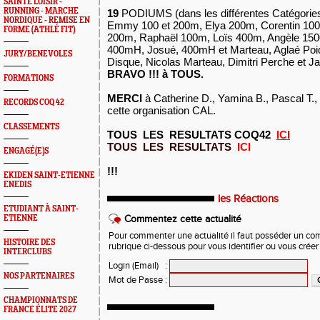
SAINTÉ LOISIR -
RUNNING - MARCHE
19
PODIUMS
(dans les différentes Catégorie
NORDIQUE - REMISE EN
Emmy 100 et 200m, Elya 200m, Corentin 100
FORME (ATHLÉ FIT)
200m, Raphaël 100m, Loïs 400m, Angèle 1500
400mH, Josué, 400mH et Marteau, Aglaé Poid
JURY/BENEVOLES
Disque, Nicolas Marteau, Dimitri Perche et Ja
BRAVO !!! à TOUS.
FORMATIONS
MERCI
à Catherine D., Yamina B., Pascal T.,
RECORDS COQ 42
cette organisation CAL.
CLASSEMENTS
TOUS LES RESULTATS COQ42
ICI
TOUS LES RESULTATS
ICI
ENGAGÉ(E)S
!!!
EKIDEN SAINT-ETIENNE
ENEDIS
les Réactions
ETUDIANT À SAINT-
ETIENNE
Commentez cette actualité
Pour commenter une actualité il faut posséder un compt
HISTOIRE DES
rubrique ci-dessous pour vous identifier ou vous crée
INTERCLUBS
Login (Email)
:
NOS PARTENAIRES
Mot de Passe
:
CHAMPIONNATS DE
FRANCE ÉLITE 2027