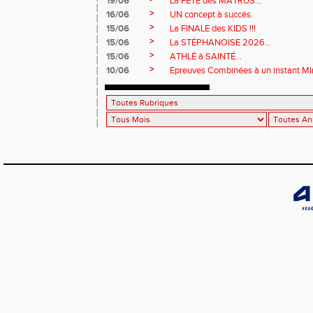
19/06
La FÊTE des MATRUS...
>
16/06
UN concept à succès.
>
15/06
La FINALE des KIDS !!!
>
15/06
La STÉPHANOISE 2026...
>
15/06
ATHLÉ à SAINTÉ...
>
10/06
Epreuves Combinées à un instant MI