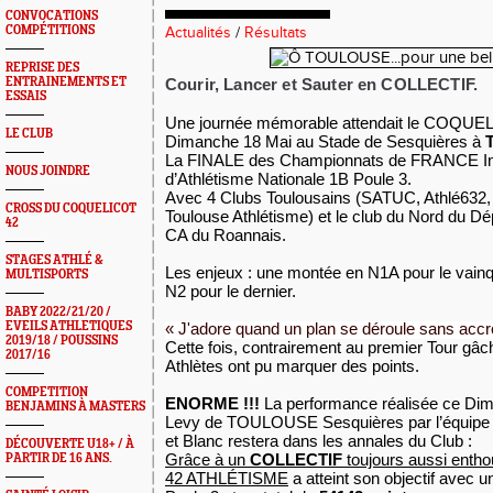
CONVOCATIONS
COMPÉTITIONS
Actualités
/
Résultats
REPRISE DES
ENTRAINEMENTS ET
Courir, Lancer et Sauter en COLLECTIF.
ESSAIS
Une journée mémorable attendait le COQ
LE CLUB
Dimanche 18 Mai au Stade de Sesquières à
La FINALE des Championnats de FRANCE In
NOUS JOINDRE
d’Athlétisme Nationale 1B Poule 3.
Avec 4 Clubs Toulousains (SATUC, Athlé632,
CROSS DU COQUELICOT
Toulouse Athlétisme) et le club du Nord du D
42
CA du Roannais.
STAGES ATHLÉ &
Les enjeux : une montée en N1A pour le vainq
MULTISPORTS
N2 pour le dernier.
BABY 2022/21/20 /
EVEILS ATHLETIQUES
« J'adore quand un plan se déroule sans acc
2019/18 / POUSSINS
Cette fois, contrairement au premier Tour gâch
2017/16
Athlètes ont pu marquer des points.
COMPETITION
ENORME !!!
La performance réalisée ce Di
BENJAMINS À MASTERS
Levy de TOULOUSE Sesquières par l’équipe
et Blanc restera dans les annales du Club :
DÉCOUVERTE U18+ / À
Grâce à un
COLLECTIF
toujours aussi ent
PARTIR DE 16 ANS.
42 ATHLÉTISME
a atteint son objectif avec u