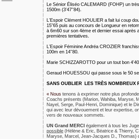
Le Sénior Éliséo CALEMARD (FOHP) un très 
1500m (3'47''84).
L'Espoir Clément HOULIER a fait lui coup do
15"65 puis au concours de Longueur en retom
à 6m60 sur son 4ème et dernier essai après a
premières tentatives.
L'Espoir Féminine Andréa CROZIER franchiss
100m en 14''80.
Marie SCHIZZAROTTO pour un tout bon 4'40'
Geraud HOUESSOU qui passe sous le 50 se
SANS OUBLIER LES TRÈS NOMBREUX Rec
« Nous
tenons à exprimer notre plus profonde 
Coachs présents (Marion, Wahiba, Maryse, M
Nayel, Serge, Paul-Henri, Dominique) et le Dir
qui avec leur dévouement et leur expertise, on
vers de nouveaux sommets.
UN Grand MERCI
également à tous les Jug
possible
(Hélène & Eric, Béatrice & Thierry, C
Maryse, Marcel, Jean-Jacques D., Thomas) qui,