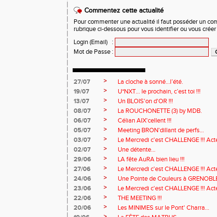
Commentez cette actualité
Pour commenter une actualité il faut posséder un compt
rubrique ci-dessous pour vous identifier ou vous crée
Login (Email)
:
Mot de Passe
:
>
27/07
La cloche à sonné…l’été.
>
19/07
U*NXT... le prochain, c’est toi !!!
>
13/07
Un BLOIS'on d'OR !!!
>
08/07
La ROUCHONETTE (3) by MDB.
>
06/07
Célian AIX'cellent !!!
>
05/07
Meeting BRON'dillant de perfs...
>
03/07
Le Mercredi c'est CHALLENGE !!! Acte
>
02/07
Une détente...
>
29/06
LA fête AuRA bien lieu !!!
>
27/06
Le Mercredi c'est CHALLENGE !!! Act
>
24/06
Une Pointe de Couleurs à GRENOBL
>
23/06
Le Mercredi c'est CHALLENGE !!! Acte
>
22/06
THE MEETING !!!
>
20/06
Les MINIMES sur le Pont' Charra...
>