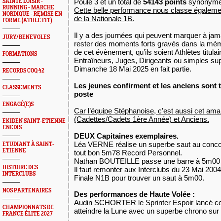
Poule 3 et un total de
54143 points
synonym
SAINTÉ LOISIR -
RUNNING - MARCHE
Cette belle performance nous classe égaleme
NORDIQUE - REMISE EN
de la Nationale 1B.
FORME (ATHLÉ FIT)
Il y a des journées qui peuvent marquer à jama
JURY/BENEVOLES
rester des moments forts gravés dans la mém
de cet évènement, qu’ils soient Athlètes titula
FORMATIONS
Entraîneurs, Juges, Dirigeants ou simples sup
Dimanche 18 Mai 2025 en fait partie.
RECORDS COQ 42
Les jeunes confirment et les anciens sont 
CLASSEMENTS
poste
ENGAGÉ(E)S
Car l’équipe Stéphanoise, c’est aussi cet am
(Cadettes/Cadets 1ère Année) et Anciens.
EKIDEN SAINT-ETIENNE
ENEDIS
DEUX Capitaines exemplaires.
Léa VERNE réalise un superbe saut au conc
ETUDIANT À SAINT-
ETIENNE
tout bon 5m78 Record Personnel.
Nathan BOUTEILLE passe une barre à 5m00 
HISTOIRE DES
Il faut remonter aux Interclubs du 23 Mai 2
INTERCLUBS
Finale N1B pour trouver un saut à 5m00.
NOS PARTENAIRES
Des performances de Haute Volée :
Audin SCHORTER le Sprinter Espoir lancé 
CHAMPIONNATS DE
atteindre la Lune avec un superbe chrono sur
FRANCE ÉLITE 2027