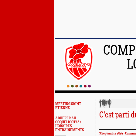
COMPÉ
L
MEETING SAINT
ETIENNE
C'est parti d
ADHERER AU
COQUELICOT42 /
HORAIRES
ENTRAINEMENTS
9 Septembre 2024 - Commis