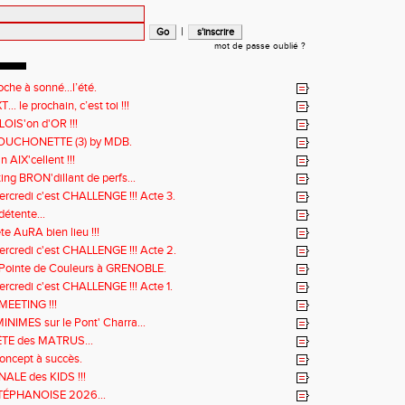
|
mot de passe oublié ?
loche à sonné…l’été.
... le prochain, c’est toi !!!
LOIS'on d'OR !!!
OUCHONETTE (3) by MDB.
n AIX'cellent !!!
ng BRON'dillant de perfs...
ercredi c'est CHALLENGE !!! Acte 3.
étente...
te AuRA bien lieu !!!
ercredi c'est CHALLENGE !!! Acte 2.
Pointe de Couleurs à GRENOBLE.
ercredi c'est CHALLENGE !!! Acte 1.
MEETING !!!
INIMES sur le Pont' Charra...
ÊTE des MATRUS...
oncept à succès.
NALE des KIDS !!!
TÉPHANOISE 2026...