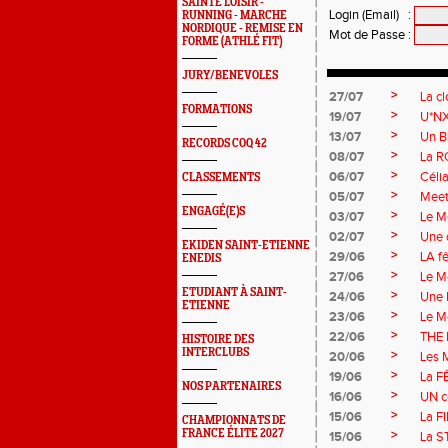
SAINTÉ LOISIR -
Login (Email)
:
RUNNING - MARCHE
NORDIQUE - REMISE EN
Mot de Passe
:
FORME (ATHLÉ FIT)
JURY/BENEVOLES
>
27/07
La c
FORMATIONS
>
19/07
U*NXT
>
13/07
Un B
RECORDS COQ 42
>
08/07
La R
>
06/07
Célia
CLASSEMENTS
>
05/07
Meeti
ENGAGÉ(E)S
>
03/07
Le M
>
02/07
Une d
EKIDEN SAINT-ETIENNE
>
29/06
LA fê
ENEDIS
>
27/06
Le M
ETUDIANT À SAINT-
>
24/06
Une 
ETIENNE
>
23/06
Le M
>
22/06
THE 
HISTOIRE DES
INTERCLUBS
>
20/06
Les M
>
19/06
La F
NOS PARTENAIRES
>
16/06
UN c
>
15/06
La FI
CHAMPIONNATS DE
FRANCE ÉLITE 2027
>
15/06
La S