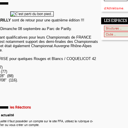
d'Athlétisme.
RILLY
sont de retour pour une quatrième édition !!!
LES ESPACES
t Dimanche 08 septembre au Parc de Parilly.
ant qualificatives pour leurs Championnats de FRANCE
m est notamment support des demi-finales des Championnats
t était également Championnat Auvergne Rhône-Alpes
e.
PRISE pour quelques Rouges et Blancs / COQUELICOT 42
7)
(77)
28" (88)
08" (116).
les Réactions
actualité
ité il faut posséder un compte sur le site FFA, utilisez la rubrique ci-
fier ou vous créer un compte.