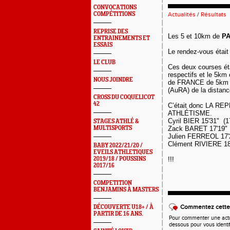
CONVOCATIONS
COMPÉTITIONS
Actualités
/
Résultats
REPRISE DES
Les 5 et 10km de
PA
ENTRAINEMENTS ET
ESSAIS
Le rendez-vous étai
LE CLUB
Ces deux courses ét
respectifs et le 5k
NOUS JOINDRE
de FRANCE de 5km e
(AuRA) de la distanc
CROSS DU COQUELICOT
42
C’était donc LA RE
ATHLÉTISME.
Cyril BIER 15'31" (1
STAGES ATHLÉ &
MULTISPORTS
Zack BARET 17'19" 
Julien FERREOL 17'
Clément RIVIERE 18'
BABY 2022/21/20 /
EVEILS ATHLETIQUES
2019/18 / POUSSINS
!!!
2017/16
COMPETITION
BENJAMINS À MASTERS
Commentez cette 
DÉCOUVERTE U18+ / À
PARTIR DE 16 ANS.
Pour commenter une actual
dessous pour vous identi