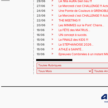
>
29/06
LA fête AuRA bien lieu !!!
>
27/06
Le Mercredi c'est CHALLENGE !!! Act
>
24/06
Une Pointe de Couleurs à GRENOBL
>
23/06
Le Mercredi c'est CHALLENGE !!! Acte
>
22/06
THE MEETING !!!
>
20/06
Les MINIMES sur le Pont' Charra...
>
19/06
La FÊTE des MATRUS...
>
16/06
UN concept à succès.
>
15/06
La FINALE des KIDS !!!
>
15/06
La STÉPHANOISE 2026...
>
15/06
ATHLÉ à SAINTÉ...
>
10/06
Epreuves Combinées à un instant MI