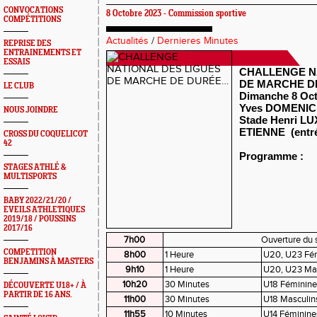
CONVOCATIONS
8 Octobre 2023 - Commission sportive
COMPÉTITIONS
Actualités
/
Dernieres Minutes
REPRISE DES
ENTRAINEMENTS ET
ESSAIS
CHALLENGE N
DE MARCHE D
LE CLUB
Dimanche 8 Oct
Yves DOMENIC
NOUS JOINDRE
Stade Henri L
ETIENNE (entrée
CROSS DU COQUELICOT
42
Programme :
STAGES ATHLÉ &
MULTISPORTS
BABY 2022/21/20 /
EVEILS ATHLETIQUES
2019/18 / POUSSINS
2017/16
7h00
Ouverture du 
COMPETITION
8h00
1 Heure
U20, U23 Fé
BENJAMINS À MASTERS
9h10
1 Heure
U20, U23 Mas
10h20
30 Minutes
U18 Féminine
DÉCOUVERTE U18+ / À
PARTIR DE 16 ANS.
11h00
30 Minutes
U18 Masculin
11h55
10 Minutes
U14 Féminine