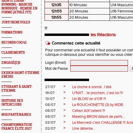
SAINTÉ LOISIR -
RUNNING - MARCHE
12h35
10 Minutes
U14 Masculin
NORDIQUE - REMISE EN
12h55
20 Minutes
U16 Féminine
FORME (ATHLÉ FIT)
13h55
20 Minutes
U16 Masculin
JURY/BENEVOLES
!!!
FORMATIONS
les Réactions
RECORDS COQ 42
Commentez cette actualité
Pour commenter une actualité il faut posséder un compt
CLASSEMENTS
rubrique ci-dessous pour vous identifier ou vous crée
Login (Email)
:
ENGAGÉ(E)S
Mot de Passe
:
EKIDEN SAINT-ETIENNE
ENEDIS
>
27/07
La cloche à sonné…l’été.
ETUDIANT À SAINT-
ETIENNE
>
19/07
U*NXT... le prochain, c’est toi !!!
>
13/07
Un BLOIS'on d'OR !!!
HISTOIRE DES
>
08/07
La ROUCHONETTE (3) by MDB.
INTERCLUBS
>
06/07
Célian AIX'cellent !!!
NOS PARTENAIRES
>
05/07
Meeting BRON'dillant de perfs...
>
03/07
Le Mercredi c'est CHALLENGE !!! Acte
CHAMPIONNATS DE
>
02/07
Une détente...
FRANCE ÉLITE 2027