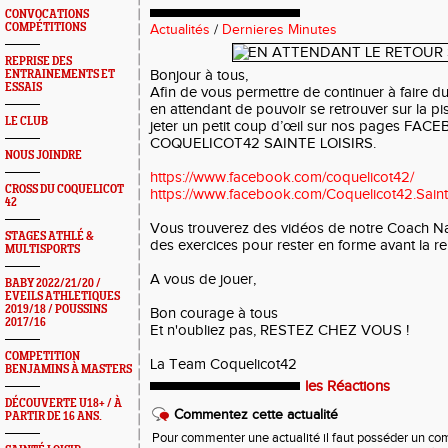
CONVOCATIONS
COMPÉTITIONS
Actualités
/
Dernieres Minutes
REPRISE DES
Bonjour à tous,
ENTRAINEMENTS ET
ESSAIS
Afin de vous permettre de continuer à faire d
en attendant de pouvoir se retrouver sur la pist
LE CLUB
jeter un petit coup d’œil sur nos pages F
COQUELICOT42 SAINTE LOISIRS.
NOUS JOINDRE
https://www.facebook.com/coquelicot42/
CROSS DU COQUELICOT
https://www.facebook.com/Coquelicot42.Sainte
42
Vous trouverez des vidéos de notre Coach N
STAGES ATHLÉ &
des exercices pour rester en forme avant la re
MULTISPORTS
A vous de jouer,
BABY 2022/21/20 /
EVEILS ATHLETIQUES
2019/18 / POUSSINS
Bon courage à tous
2017/16
Et n'oubliez pas, RESTEZ CHEZ VOUS !
COMPETITION
La Team Coquelicot42
BENJAMINS À MASTERS
les Réactions
DÉCOUVERTE U18+ / À
Commentez cette actualité
PARTIR DE 16 ANS.
Pour commenter une actualité il faut posséder un compt