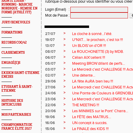
SAINTÉ LOISIR -
rubrique ci-dessous pour vous identifier ou vous crée
RUNNING - MARCHE
NORDIQUE - REMISE EN
Login (Email)
:
FORME (ATHLÉ FIT)
Mot de Passe
:
JURY/BENEVOLES
FORMATIONS
>
27/07
La cloche à sonné…l’été.
>
19/07
U*NXT... le prochain, c’est toi !!!
RECORDS COQ 42
>
13/07
Un BLOIS'on d'OR !!!
>
08/07
La ROUCHONETTE (3) by MDB.
CLASSEMENTS
>
06/07
Célian AIX'cellent !!!
>
ENGAGÉ(E)S
05/07
Meeting BRON'dillant de perfs...
>
03/07
Le Mercredi c'est CHALLENGE !!! Acte
EKIDEN SAINT-ETIENNE
>
02/07
Une détente...
ENEDIS
>
29/06
LA fête AuRA bien lieu !!!
>
ETUDIANT À SAINT-
27/06
Le Mercredi c'est CHALLENGE !!! Act
ETIENNE
>
24/06
Une Pointe de Couleurs à GRENOBL
>
23/06
Le Mercredi c'est CHALLENGE !!! Acte
HISTOIRE DES
>
INTERCLUBS
22/06
THE MEETING !!!
>
20/06
Les MINIMES sur le Pont' Charra...
NOS PARTENAIRES
>
19/06
La FÊTE des MATRUS...
>
16/06
UN concept à succès.
CHAMPIONNATS DE
>
15/06
La FINALE des KIDS !!!
FRANCE ÉLITE 2027