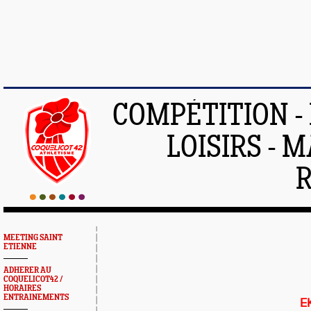
COMPÉTITION -
LOISIRS - 
MEETING SAINT
ETIENNE
ADHERER AU
COQUELICOT42 /
HORAIRES
ENTRAINEMENTS
E