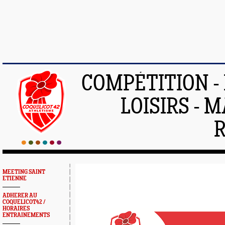
COMPÉTITION -
LOISIRS - 
MEETING SAINT
ETIENNE
ADHERER AU
COQUELICOT42 /
HORAIRES
ENTRAINEMENTS