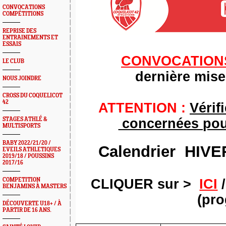
CONVOCATIONS
COMPÉTITIONS
REPRISE DES
ENTRAINEMENTS ET
ESSAIS
CONVOCATION
LE CLUB
dernière mise
NOUS JOINDRE
CROSS DU COQUELICOT
42
ATTENTION :
Véri
STAGES ATHLÉ &
concernées pou
MULTISPORTS
BABY 2022/21/20 /
Calendrier HIV
EVEILS ATHLETIQUES
2019/18 / POUSSINS
2017/16
COMPETITION
CLIQUER sur >
ICI
/
BENJAMINS À MASTERS
(pr
DÉCOUVERTE U18+ / À
PARTIR DE 16 ANS.